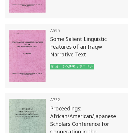
A595
Some Salient Linguistic
Features of an Iraqw
Narrative Text
地域・文化研究：アフリカ
A732
Proceedings:
African/American/Japanese
Scholars Conference for
Cooperation in the