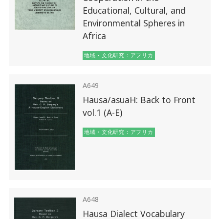
Educational, Cultural, and
Environmental Spheres in
Africa
地域・文化研究：アフリカ
A649
Hausa/asuaH: Back to Front
vol.1 (A-E)
地域・文化研究：アフリカ
A648
Hausa Dialect Vocabulary