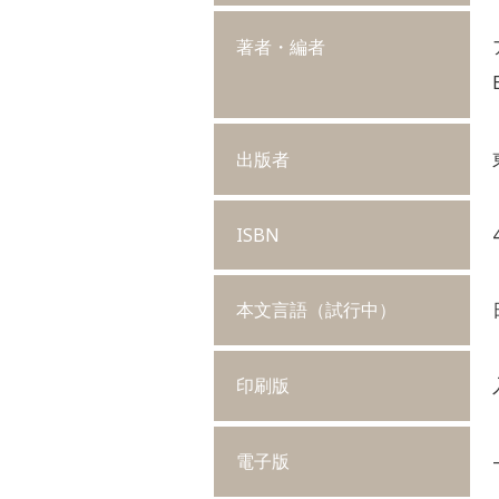
著者・編者
出版者
ISBN
本文言語（試行中）
印刷版
電子版