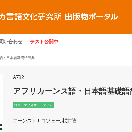
問い合わせ
テスト公開中
語・日本語基礎語辞典
A792
アフリカーンス語・日本語基礎語
地域・文化研究：アフリカ
アーンスト F コツェー, 桜井隆