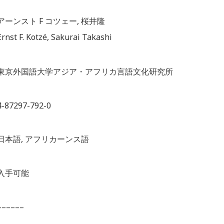
アーンスト F コツェー, 桜井隆
Ernst F. Kotzé, Sakurai Takashi
東京外国語大学アジア・アフリカ言語文化研究所
4-87297-792-0
日本語, アフリカーンス語
入手可能
––––––