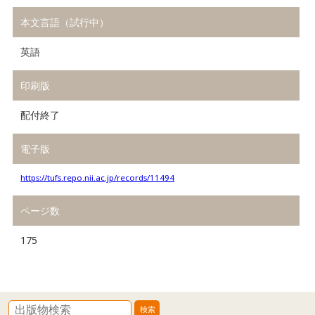
本文言語（試行中）
英語
印刷版
配付終了
電子版
https://tufs.repo.nii.ac.jp/records/11494
ページ数
175