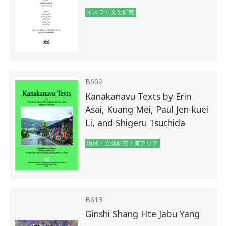
イスラム文化研究
B602
Kanakanavu Texts by Erin
Asai, Kuang Mei, Paul Jen-kuei
Li, and Shigeru Tsuchida
地域・文化研究：東アジア
B613
Ginshi Shang Hte Jabu Yang