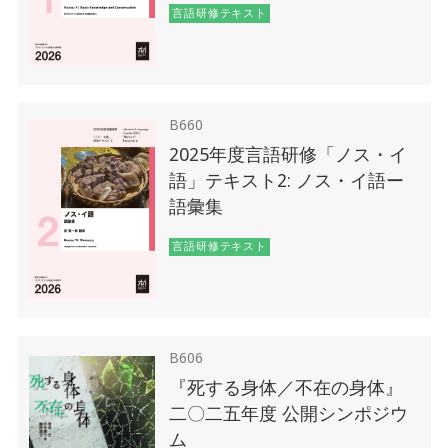
言語研修テキスト
B660
2025年度言語研修「ノス・イ
語」テキスト2: ノス・イ語ー
語彙集
言語研修テキスト
B606
『死する身体／不在の身体』
二〇二五年度 公開シンポジウ
ム