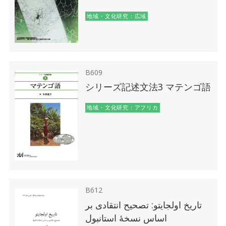
地域・文化研究：広域
B609
シリーズ記述文法3 マテンゴ語
地域・文化研究：アフリカ
B612
تاریخ اولجایتو: تصحیح انتقادی بر
اساس نسخۀ استانبول