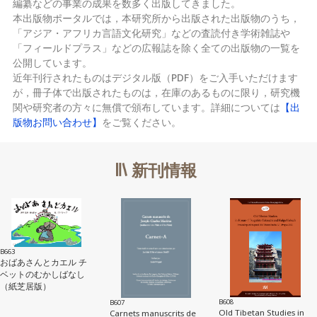
編纂などの事業の成果を数多く出版してきました。
本出版物ポータルでは，本研究所から出版された出版物のうち，
「アジア・アフリカ言語文化研究」などの査読付き学術雑誌や
「フィールドプラス」などの広報誌を除く全ての出版物の一覧を
公開しています。
近年刊行されたものはデジタル版（PDF）をご入手いただけます
が，冊子体で出版されたものは，在庫のあるものに限り，研究機
関や研究者の方々に無償で頒布しています。詳細については
【出
版物お問い合わせ】
をご覧ください。
新刊情報
B663
おばあさんとカエル チ
ベットのむかしばなし
（紙芝居版）
B608
B607
Old Tibetan Studies in
Carnets manuscrits de