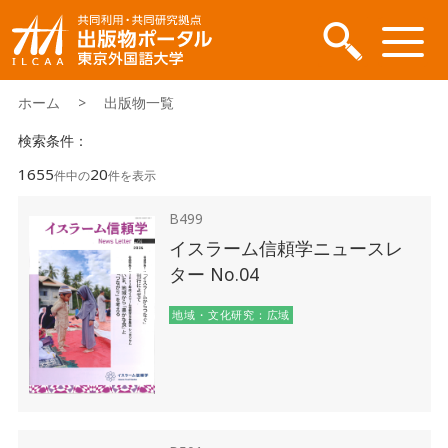
ホーム
> 出版物一覧
検索条件：
1655
20
件中の
件を表示
B499
イスラーム信頼学ニュースレ
ター No.04
地域・文化研究：広域