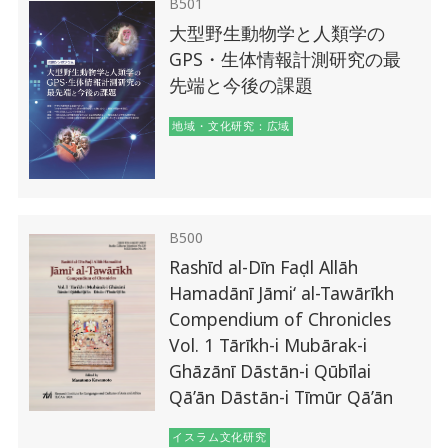
B501
大型野生動物学と人類学の
GPS・生体情報計測研究の最
先端と今後の課題
地域・文化研究：広域
B500
Rashīd al-Dīn Faḍl Allāh
Hamadānī Jāmi‘ al-Tawārīkh
Compendium of Chronicles
Vol. 1 Tārīkh-i Mubārak-i
Ghāzānī Dāstān-i Qūbīlai
Qā’ān Dāstān-i Tīmūr Qā’ān
イスラム文化研究