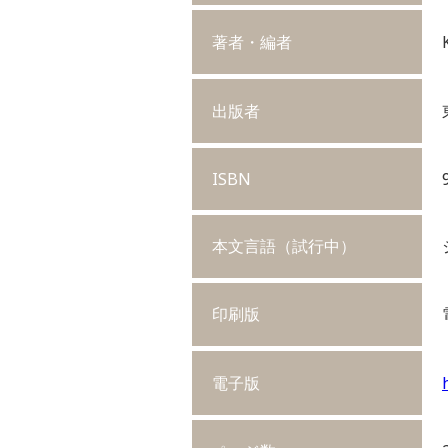
著者・編者
出版者
ISBN
本文言語（試行中）
印刷版
電子版