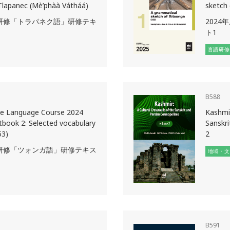
lapanec (Mè’phàà Vátháá)
sketch 
語研修「トラパネク語」研修テキ
202
ト1
言語研修
B588
ve Language Course 2024
Kashmir
tbook 2: Selected vocabulary
Sanskr
53)
2
語研修「ツォンガ語」研修テキス
地域・文
B591