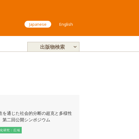
Japanese
English
出版物検索
性を通じた社会的分断の超克と多様性
」第二回公開シンポジウム
化研究：広域