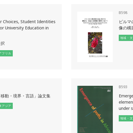
B598
r Choices, Student Identities
ビルマ
or University Education in
像の構
地域・文
選択
アフリカ
B593
「移動・境界・言語」論文集
Emergen
element
東アジア
under so
地域・文