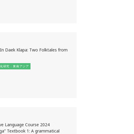
In Daek Klapa: Two Folktales from
化研究：東南アジア
ive Language Course 2024
ga” Textbook 1: A grammatical