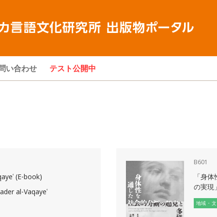
問い合わせ
テスト公開中
B601
ayeʿ (E-book)
「身体
の実現
r al-Vaqayeʿ
地域・文