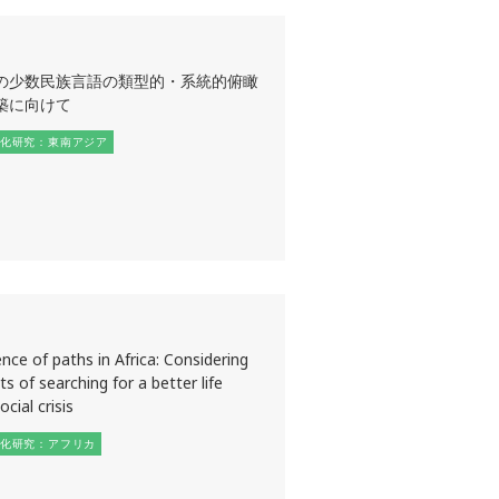
の少数民族言語の類型的・系統的俯瞰
築に向けて
化研究：東南アジア
ce of paths in Africa: Considering
s of searching for a better life
cial crisis
化研究：アフリカ