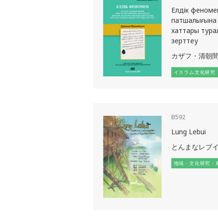
Елдік феноме
патшалығына 
хаттары тура
зерттеу
カザフ・清朝
イスラム文化研究
B592
Lung Lebui
とんまなレブ
地域・文化研究：