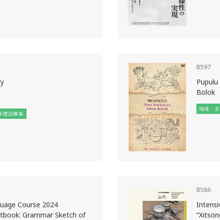
B597
ry
Pupulu 
Bolok
地域・文
基礎語彙集
B586
guage Course 2024
Intens
xtbook: Grammar Sketch of
“Xitson