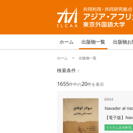
ホーム
出版物一覧
出版物お
ホーム
> 出版物一覧
検索条件：
1655
20
件中の
件を表示
B604
Navader al-Vaq
【電子版】Navade
イスラム文化研究