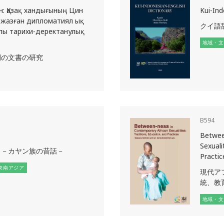
н: Қазақ хандығының Цин
Kui-Ind
жазған дипломатиял ық
クイ語
лы тарихи-деректанулық
地域・文
間の文書の研究
B594
Betwee
Sexuali
イ－カヤン族の昔話－
Practic
東南アジア
現代ア
統、教
地域・文