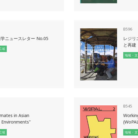
B596
学ニュースレター No.05
レジリ
と再建
広域
地域・文
B545
imates in Asian
Working
 Environments"
(WoPAL)
広域
地域・文