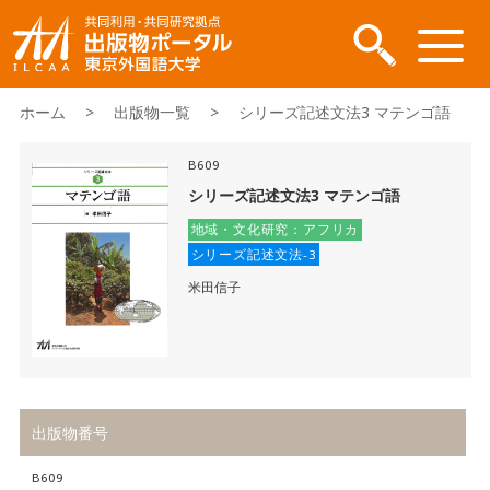
ホーム
>
出版物一覧
> シリーズ記述文法3 マテンゴ語
B609
シリーズ記述文法3 マテンゴ語
地域・文化研究：アフリカ
シリーズ記述文法-3
米田信子
出版物番号
B609