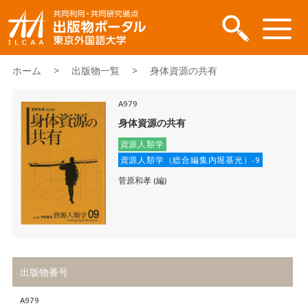
ホーム
>
出版物一覧
> 身体資源の共有
A979
身体資源の共有
資源人類学
資源人類学（総合編集内堀基光）-9
菅原和孝 (編)
出版物番号
A979