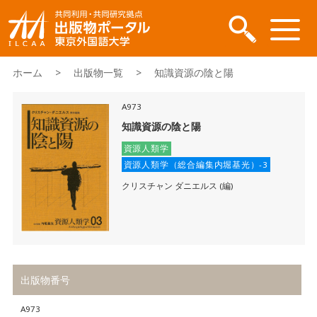
ホーム
>
出版物一覧
> 知識資源の陰と陽
A973
知識資源の陰と陽
資源人類学
資源人類学（総合編集内堀基光）-3
クリスチャン ダニエルス (編)
出版物番号
A973