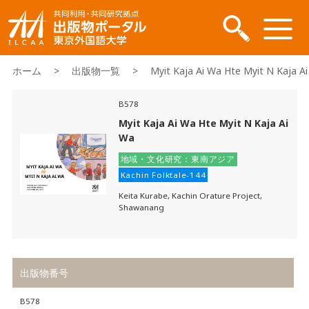
ホーム
>
出版物一覧
> Myit Kaja Ai Wa Hte Myit N Kaja Ai
B578
Myit Kaja Ai Wa Hte Myit N Kaja Ai
Wa
地域・文化研究：東南アジア
Kachin Folktale-144
Keita Kurabe, Kachin Orature Project,
Shawanang
出版物番号
B578