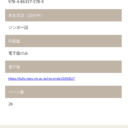
978-4-86337-578-9
本文言語（試行中）
ジンポー語
印刷版
電子版のみ
電子版
https://tufs.repo.nii.ac.jp/records/2000827
ページ数
26