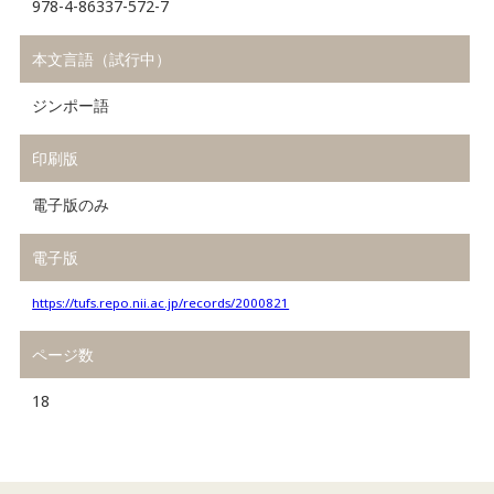
978-4-86337-572-7
本文言語（試行中）
ジンポー語
印刷版
電子版のみ
電子版
https://tufs.repo.nii.ac.jp/records/2000821
ページ数
18