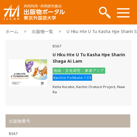
ホーム
>
出版物一覧
> U Hku Hte U Tu Kasha Hpe Sharin S
B567
U Hku Hte U Tu Kasha Hpe Sharin
Shaga Ai Lam
地域・文化研究：東南アジア
Kachin Folktale-133
Keita Kurabe, Kachin Orature Project, Naw
Ra
出版物番号
B567