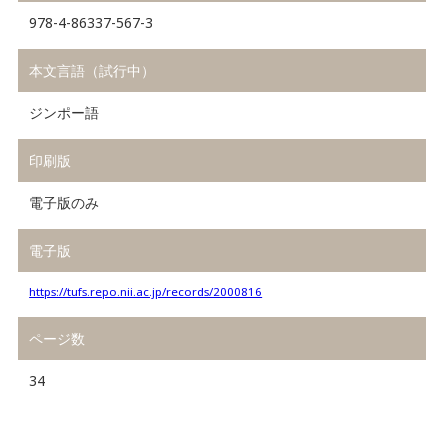
978-4-86337-567-3
本文言語（試行中）
ジンポー語
印刷版
電子版のみ
電子版
https://tufs.repo.nii.ac.jp/records/2000816
ページ数
34