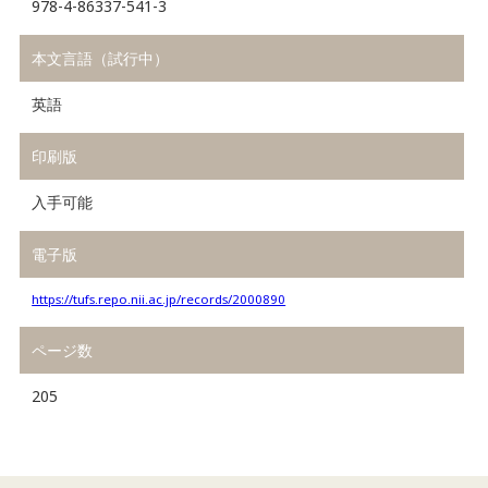
978-4-86337-541-3
本文言語（試行中）
英語
印刷版
入手可能
電子版
https://tufs.repo.nii.ac.jp/records/2000890
ページ数
205