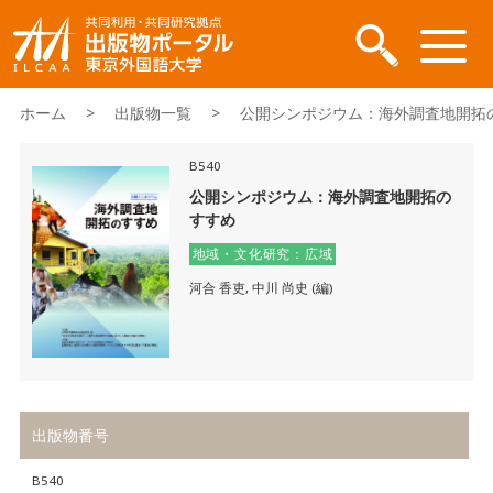
ホーム
>
出版物一覧
> 公開シンポジウム：海外調査地開拓
B540
公開シンポジウム：海外調査地開拓の
すすめ
地域・文化研究：広域
河合 香吏, 中川 尚史 (編)
出版物番号
B540