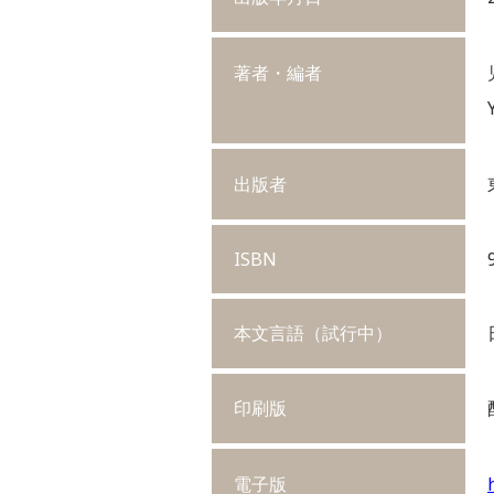
著者・編者
出版者
ISBN
本文言語（試行中）
印刷版
電子版