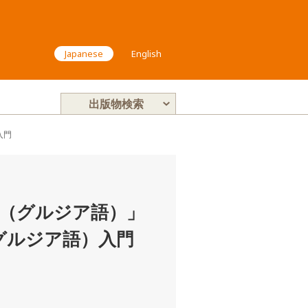
Japanese
English
出版物検索
入門
語（グルジア語）」
グルジア語）入門