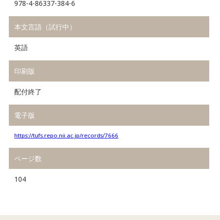
978-4-86337-384-6
本文言語（試行中）
英語
印刷版
配付終了
電子版
https://tufs.repo.nii.ac.jp/records/7666
ページ数
104