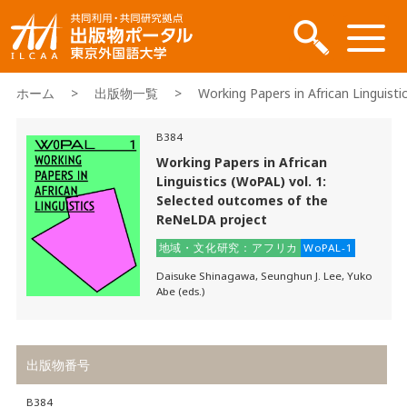
ホーム
>
出版物一覧
> Working Papers in African Linguistic
B384
Working Papers in African
Linguistics (WoPAL) vol. 1:
Selected outcomes of the
ReNeLDA project
地域・文化研究：アフリカ
WoPAL-1
Daisuke Shinagawa, Seunghun J. Lee, Yuko
Abe (eds.)
出版物番号
B384