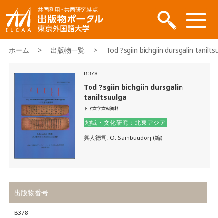
ホーム
>
出版物一覧
> Tod ?sgiin bichgiin dursgalin tanilts
B378
Tod ?sgiin bichgiin dursgalin
taniltsuulga
トド文字文献資料
地域・文化研究：北東アジア
呉人徳司, O. Sambuudorj (編)
出版物番号
B378