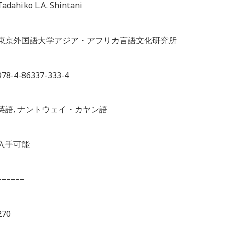
Tadahiko L.A. Shintani
東京外国語大学アジア・アフリカ言語文化研究所
978-4-86337-333-4
英語, ナントウェイ・カヤン語
入手可能
––––––
270