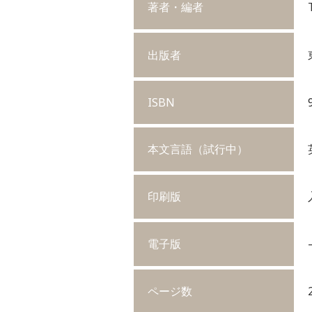
著者・編者
出版者
ISBN
本文言語（試行中）
印刷版
電子版
ページ数