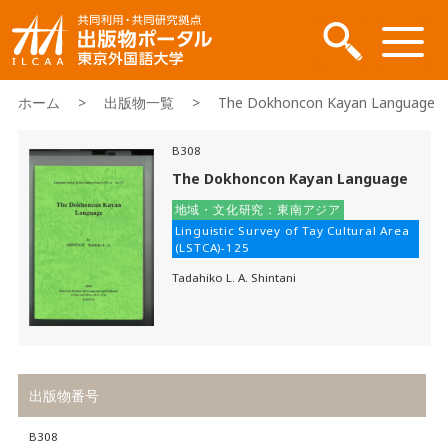
ホーム
>
出版物一覧
> The Dokhoncon Kayan Language
B308
The Dokhoncon Kayan Language
地域・文化研究：東南アジア
Linguistic Survey of Tay Cultural Area
(LSTCA)-125
Tadahiko L. A. Shintani
出版物番号
B308