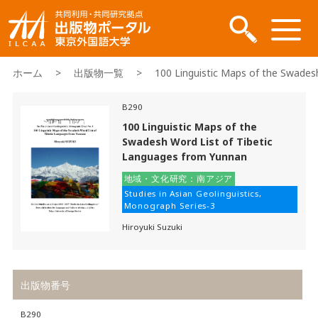
ホーム
>
出版物一覧
> 100 Linguistic Maps of the Swadesh 
B290
100 Linguistic Maps of the
Swadesh Word List of Tibetic
Languages from Yunnan
地域・文化研究：南アジア
Studies in Asian Geolinguistics,
Monograph Series-3
Hiroyuki Suzuki
出版物番号
B290