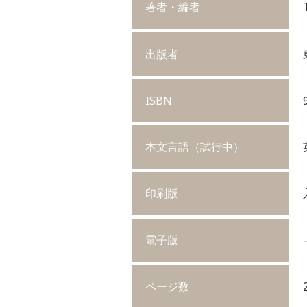
著者・編者
出版者
ISBN
本文言語（試行中）
印刷版
電子版
ページ数