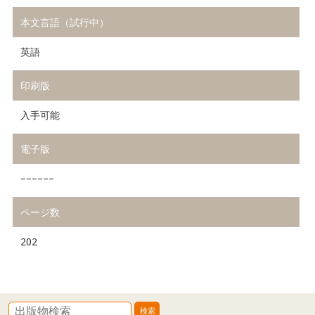
本文言語（試行中）
英語
印刷版
入手可能
電子版
––––––
ページ数
202