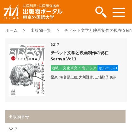
ホーム
>
出版物一覧
> チベット文学と映画制作の現在 Sernya 
B217
チベット文学と映画制作の現在
Sernya Vol.3
地域・文化研究：南アジア
セルニャ-3
星泉, 海老原志穂, 大川謙作, 三浦順子 (編)
出版物番号
B217