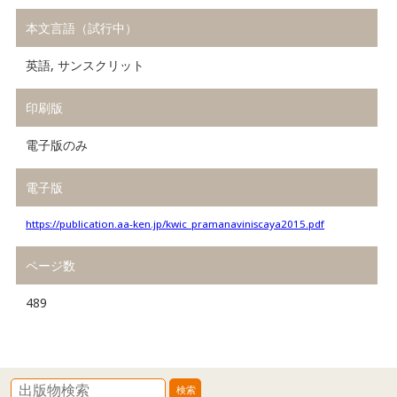
本文言語（試行中）
英語, サンスクリット
印刷版
電子版のみ
電子版
https://publication.aa-ken.jp/kwic_pramanaviniscaya2015.pdf
ページ数
489