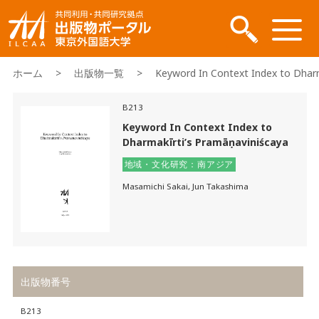
ホーム
>
出版物一覧
> Keyword In Context Index to Dharma
B213
Keyword In Context Index to
Dharmakīrti’s Pramāṇaviniścaya
地域・文化研究：南アジア
Masamichi Sakai, Jun Takashima
出版物番号
B213