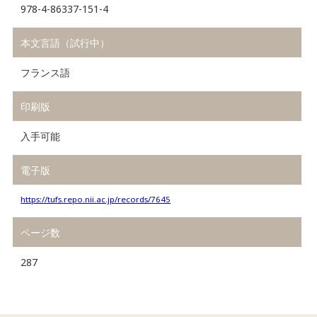
978-4-86337-151-4
本文言語（試行中）
フランス語
印刷版
入手可能
電子版
https://tufs.repo.nii.ac.jp/records/7645
ページ数
287