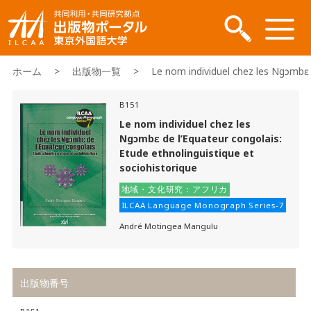
ホーム
>
出版物一覧
> Le nom individuel chez les Ngɔmbɛ de 
B151
Le nom individuel chez les
Ngɔmbɛ de l’Equateur congolais:
Etude ethnolinguistique et
sociohistorique
地域・文化研究：アフリカ
ILCAA Language Monograph Series-7
André Motingea Mangulu
出版物番号