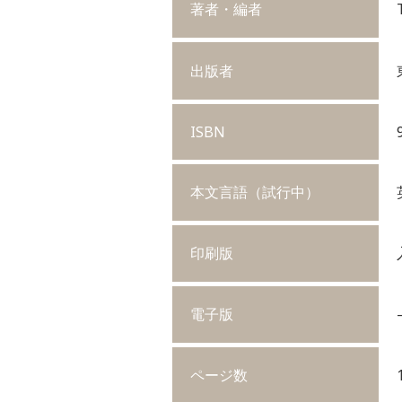
著者・編者
出版者
ISBN
本文言語（試行中）
印刷版
電子版
ページ数