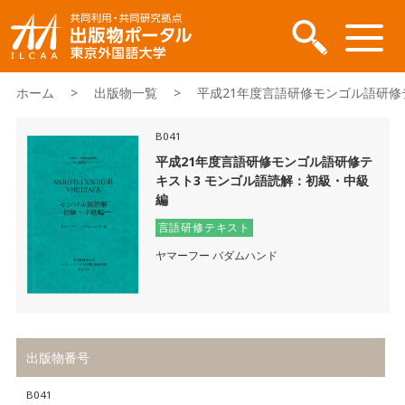
ホーム
>
出版物一覧
> 平成21年度言語研修モンゴル語研修テ
B041
平成21年度言語研修モンゴル語研修テ
キスト3 モンゴル語読解：初級・中級
編
言語研修テキスト
ヤマーフー バダムハンド
出版物番号
B041