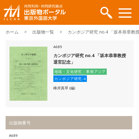
ホーム
>
出版物一覧
> カンボジア研究 no.4 「坂本恭章教
A689
カンボジア研究 no.4 「坂本恭章教授
退官記念」
地域・文化研究：東南アジア
カンボジア研究-4
峰岸真琴 (編)
出版物番号
A689