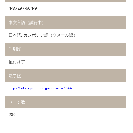
4-87297-664-9
本文言語（試行中）
日本語, カンボジア語（クメール語）
印刷版
配付終了
電子版
https://tufs.repo.nii.ac.jp/records/7644
ページ数
280