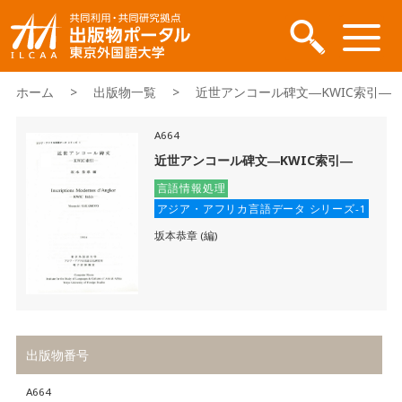
ホーム
>
出版物一覧
> 近世アンコール碑文―KWIC索引―
A664
近世アンコール碑文―KWIC索引―
言語情報処理
アジア・アフリカ言語データ シリーズ-1
坂本恭章 (編)
出版物番号
A664