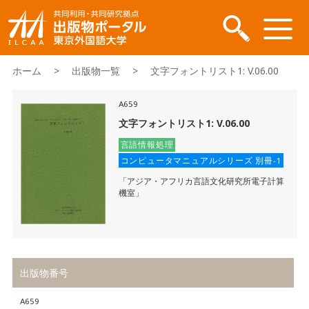
ホーム
>
出版物一覧
> 文字フォントリスト1: V.06.00
A659
文字フォントリスト1: V.06.00
言語情報処理
コンピュータマニュアルシリーズ 別冊-1
「アジア・アフリカ言語文化研究所電子計算
機室」
出版物番号
A659