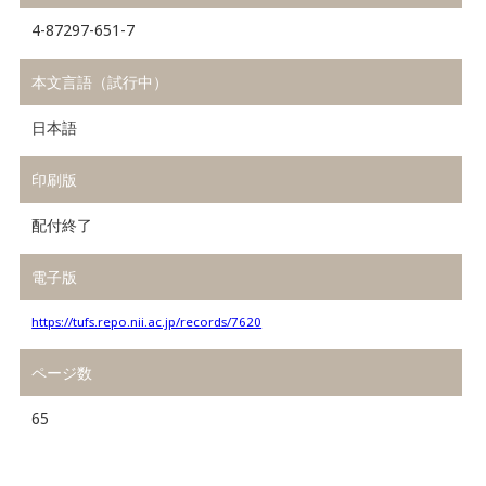
4-87297-651-7
本文言語（試行中）
日本語
印刷版
配付終了
電子版
https://tufs.repo.nii.ac.jp/records/7620
ページ数
65