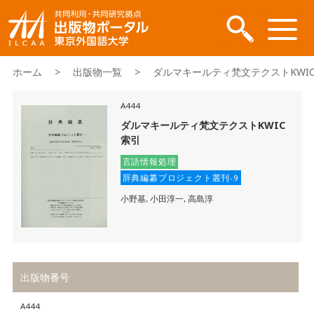
ホーム
>
出版物一覧
> ダルマキールティ梵文テクストKWI
A444
ダルマキールティ梵文テクストKWIC
索引
言語情報処理
辞典編纂プロジェクト叢刊-9
小野基, 小田淳一, 高島淳
出版物番号
A444