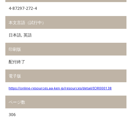
4-87297-272-4
本文言語（試行中）
日本語, 英語
印刷版
配付終了
電子版
https://online-resources.aa-ken.jp/resources/detail/IOR000138
ページ数
306