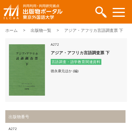
ホーム
>
出版物一覧
> アジア・アフリカ言語調査票 下
A272
アジア・アフリカ言語調査票 下
言語調査・語学教育関連資料
徳永康元ほか (編)
出版物番号
A272