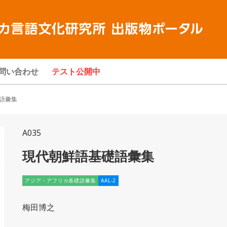
問い合わせ
テスト公開中
語彙集
A035
現代朝鮮語基礎語彙集
アジア・アフリカ基礎語彙集
AAL-2
梅田博之