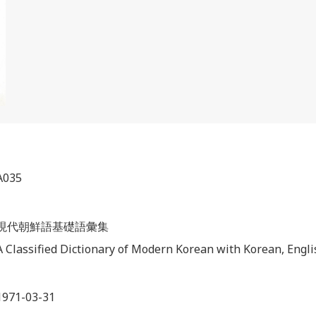
A035
現代朝鮮語基礎語彙集
A Classified Dictionary of Modern Korean with Korean, Engl
1971-03-31