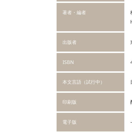
著者・編者
出版者
ISBN
本文言語（試行中）
印刷版
電子版