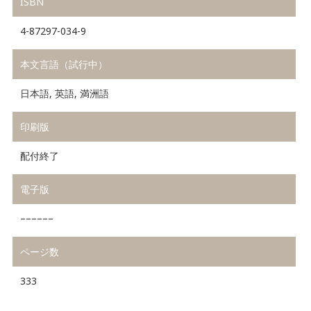
ISBN
4-87297-034-9
本文言語（試行中）
日本語, 英語, 満洲語
印刷版
配付終了
電子版
––––––
ページ数
333