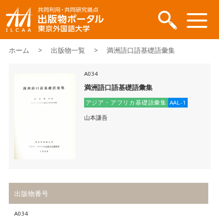
ホーム
>
出版物一覧
> 満洲語口語基礎語彙集
A034
満洲語口語基礎語彙集
アジア・アフリカ基礎語彙集
AAL-1
山本謙吾
出版物番号
A034