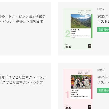
B657
語研修「トク・ピシン語」研修テ
202
・ピシン 基礎から研究まで
キスト2 
言語研修
B659
語研修「スワヒリ語マクンドゥチ
202
: スワヒリ語マクンドゥチ方
ノス・
言語研修