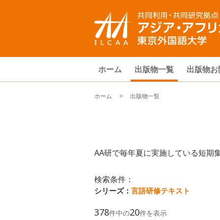
ホーム
出版物一覧
出版物お
ホーム
> 出版物一覧
AA研で毎年夏に実施している短期
検索条件：
シリーズ：
言語研修テキスト
378
20
件中の
件を表示