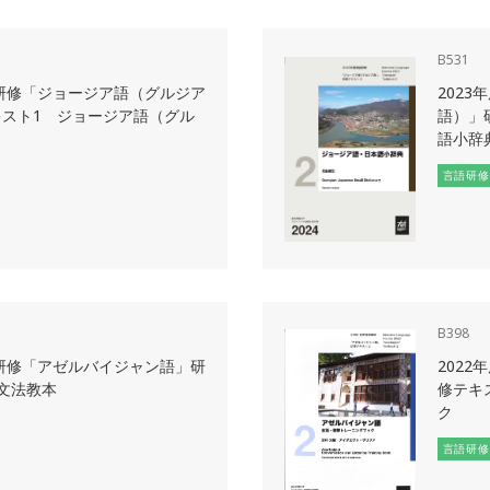
B531
語研修「ジョージア語（グルジア
202
スト1 ジョージア語（グル
語）」
語小辞
言語研修
B398
語研修「アゼルバイジャン語」研
202
文法教本
修テキ
ク
言語研修