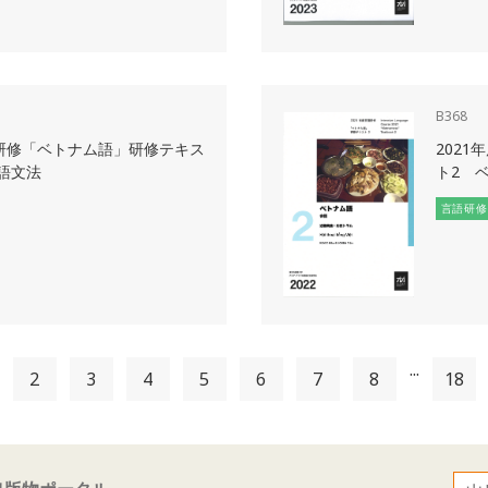
B368
語研修「ベトナム語」研修テキス
202
語文法
ト2 
言語研修
...
2
3
4
5
6
7
8
18