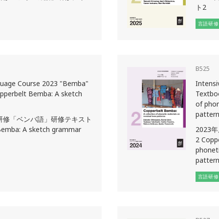
ト2
言語研修
B525
guage Course 2023 "Bemba"
Intens
pperbelt Bemba: A sketch
Textbo
of phon
patter
語研修「ベンバ語」研修テキスト
Bemba: A sketch grammar
202
2 Coppe
phoneti
patter
言語研修