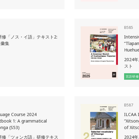
B585
語研修「ノス・イ語」テキスト2:
Intens
語彙集
“Tlapa
Huehue
202
スト
言語研修
B587
guage Course 2024
ILCAA 
tbook 1: A grammatical
“Xitson
onga (S53)
of Xits
語研修「ツォンガ語」研修テキス
202