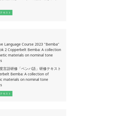
テキスト
ive Language Course 2023 "Bemba"
ok 2 Copperbelt Bemba: A collection
etic materials on nominal tone
ns
3年度言語研修「ベンバ語」研修テキスト
rbelt Bemba: A collection of
c materials on nominal tone
ns
テキスト