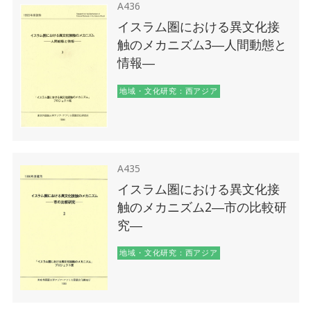
A436
イスラム圏における異文化接
触のメカニズム3―人間動態と
情報―
地域・文化研究：西アジア
A435
イスラム圏における異文化接
触のメカニズム2―市の比較研
究―
地域・文化研究：西アジア