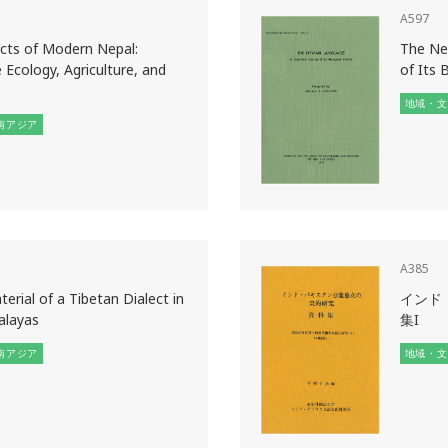
A597
cts of Modern Nepal:
The New
 Ecology, Agriculture, and
of Its 
地域・文
南アジア
A385
erial of a Tibetan Dialect in
インド
alayas
集I
南アジア
地域・文