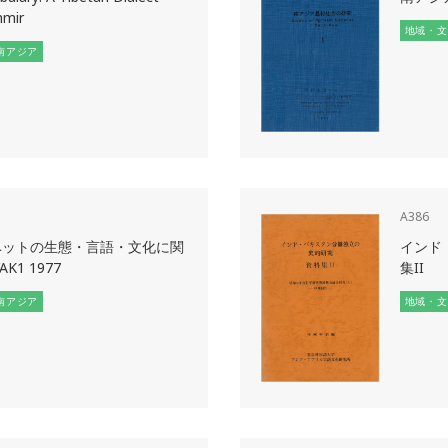
hmir
地域・文
南アジア
A386
ベットの生態・言語・文化に関
インド
K1 1977
集II
南アジア
地域・文