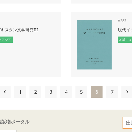
A283
キスタン文学研究III
現代イ
南アジア
地域・文
1
2
3
4
5
6
7
出版物ポータル