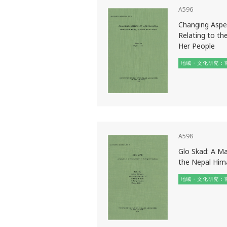
A596
Changing Aspe
Relating to the
Her People
地域・文化研究：
A598
Glo Skad: A Mat
the Nepal Him
地域・文化研究：