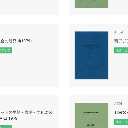
A389
の研究 4(1979)
南アジア
南アジア
地域・文
A601
ベットの生態・言語・文化に関
Tibeto
K2 1978
地域・文
南アジア