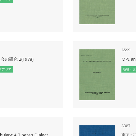
A599
の研究 2(1978)
MPI an
南アジア
地域・文
A387
ulary: A Tibetan Dialect
南アジア