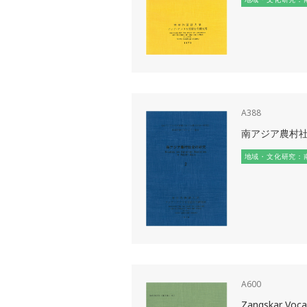
A388
南アジア農村社会
地域・文化研究：
A600
Zangskar Vocab