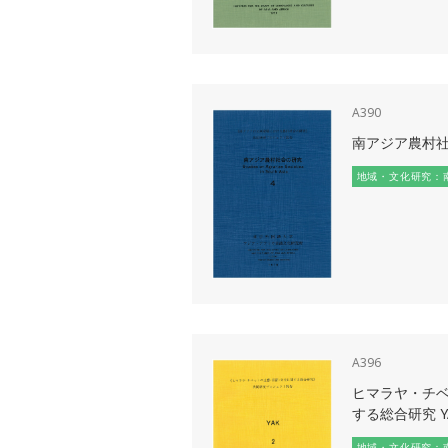
A390
南アジア農村社会
地域・文化研究：
A396
ヒマラヤ・チ
する総合研究 YA
地域・文化研究：