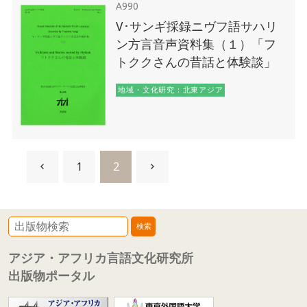
A990
V･サンギ採録ニヴフ語サハリ
ン方言音声資料集（１）「フ
トククさんの昔話と体験談」
地域・文化研究：北東アジア
1
2
アジア・アフリカ言語文化研究所
出版物ポータル